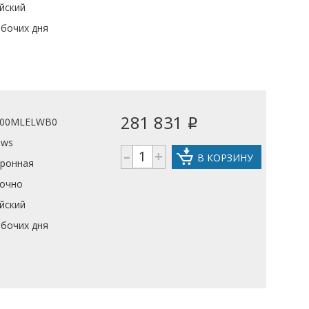
йский
абочих дня
281 831
00MLELWB0
i
ows
–
+
В КОРЗИНУ
тронная
рочно
йский
абочих дня