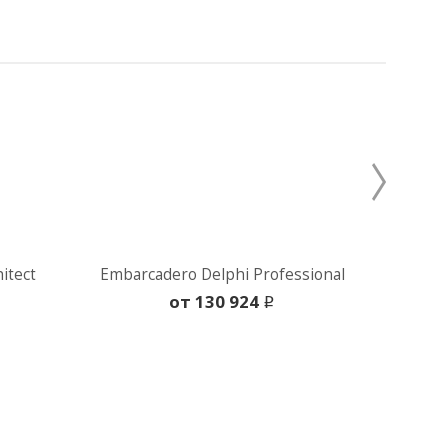
itect
Embarcadero Delphi Professional
oт 130 924
i