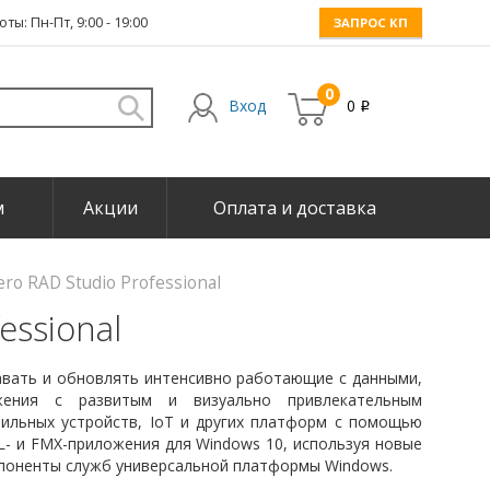
ты: Пн-Пт, 9:00 - 19:00
ЗАПРОС КП
0
Вход
0
i
м
Акции
Оплата и доставка
ro RAD Studio Professional
essional
давать и обновлять интенсивно работающие с данными,
жения с развитым и визуально привлекательным
ильных устройств, IoT и других платформ с помощью
CL- и FMX-приложения для Windows 10, используя новые
мпоненты служб универсальной платформы Windows.