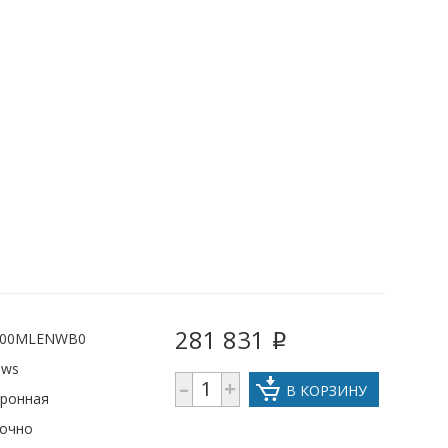
281 831
00MLENWB0
i
ows
–
+
В КОРЗИНУ
тронная
рочно