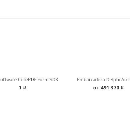
Software CutePDF Form SDK
Embarcadero Delphi Arch
1
oт 491 370
i
i