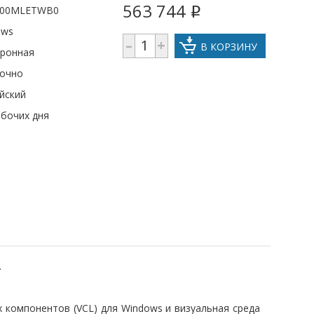
563 744
00MLETWB0
i
ows
–
+
В КОРЗИНУ
тронная
рочно
йский
абочих дня
.
 компонентов (VCL) для Windows и визуальная среда