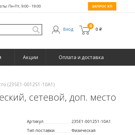
ты: Пн-Пт, 9:00 - 19:00
ЗАПРОС КП
0
Вход
0
i
м
Акции
Оплата и доставка
то (235E1-001251-10A1)
ский, сетевой, доп. место
Артикул
235E1-001251-10A1
Тип поставки
Физическая