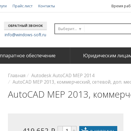
луги
Прайс лист
Контакты
Время рабо
ОБРАТНЫЙ ЗВОНОК
Выберите...
info@windows-soft.ru
ппаратное обеспечение
Юридическим лица
Главная
Autodesk AutoCAD MEP 2014
AutoCAD MEP 2013, коммерческий, сетевой, доп. мес
AutoCAD MEP 2013, коммерче
419 652
–
+
i