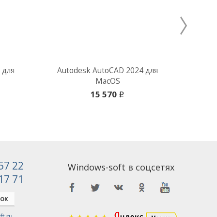
 для
Autodesk AutoCAD 2024 для
Au
MacOS
15 570
i
 57 22
Windows-soft в соцсетях
 17 71
НОК
t.ru