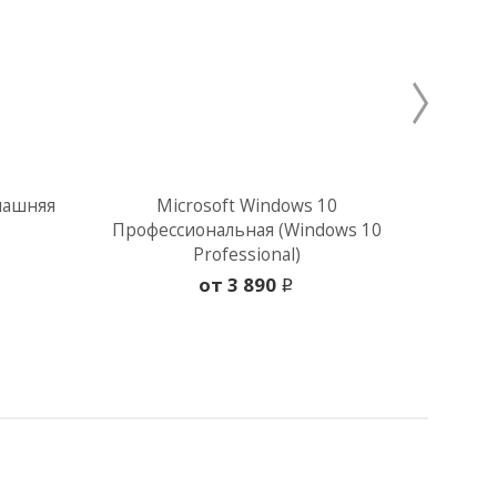
машняя
Microsoft Windows 10
Micro
Профессиональная (Windows 10
Professional)
oт 3 890
i