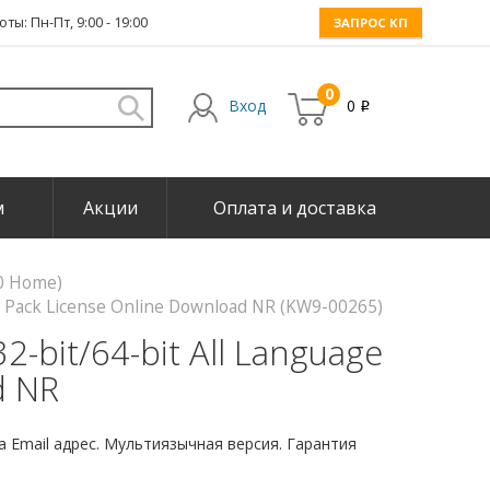
ты: Пн-Пт, 9:00 - 19:00
ЗАПРОС КП
0
Вход
0
i
м
Акции
Оплата и доставка
0 Home)
e Pack License Online Download NR (KW9-00265)
-bit/64-bit All Language
d NR
 Email адрес. Мультиязычная версия. Гарантия