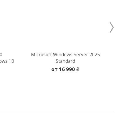
0
Microsoft Windows Server 2025
Micro
ows 10
Standard
oт 16 990
i