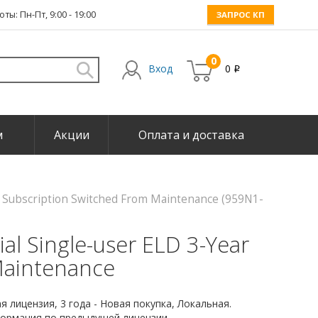
ты: Пн-Пт, 9:00 - 19:00
ЗАПРОС КП
0
Вход
0
i
м
Акции
Оплата и доставка
r Subscription Switched From Maintenance (959N1-
l Single-user ELD 3-Year
Maintenance
 лицензия, 3 года - Новая покупка, Локальная.
формация по предыдущей лицензии.