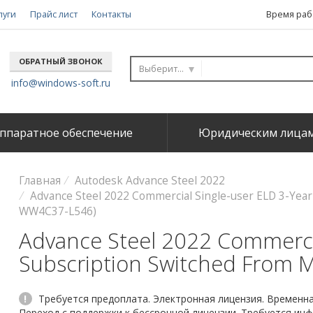
луги
Прайс лист
Контакты
Время рабо
ОБРАТНЫЙ ЗВОНОК
Выберите...
info@windows-soft.ru
ппаратное обеспечение
Юридическим лица
Главная
Autodesk Advance Steel 2022
Advance Steel 2022 Commercial Single-user ELD 3-Yea
WW4C37-L546)
Advance Steel 2022 Commercia
Subscription Switched From 
!
Требуется предоплата. Электронная лицензия. Временная
Переход с поддержки к бессрочной лицензии. Требуется ин