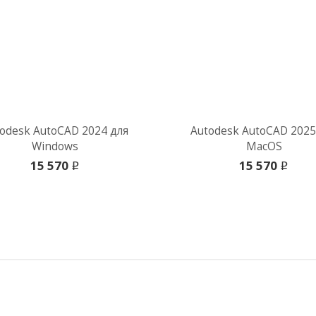
odesk AutoCAD 2024 для
Autodesk AutoCAD 2025
Windows
MacOS
15 570
15 570
i
i