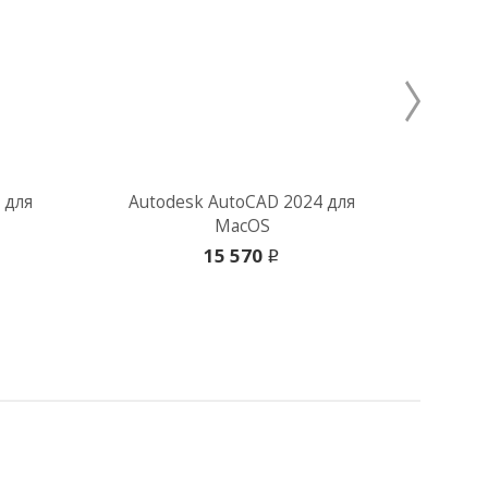
 для
Autodesk AutoCAD 2024 для
Au
MacOS
15 570
i