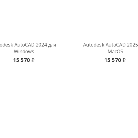
odesk AutoCAD 2024 для
Autodesk AutoCAD 2025
Windows
MacOS
15 570
15 570
i
i