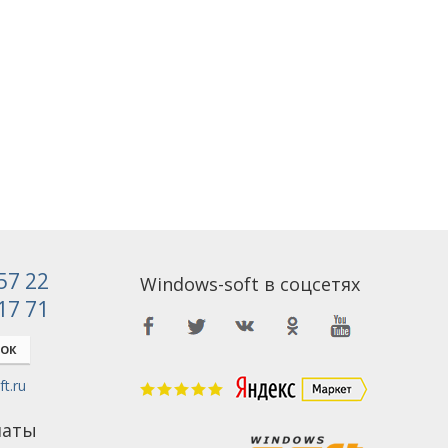
 57 22
Windows-soft в соцсетях
 17 71
НОК
t.ru
латы