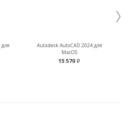
 для
Autodesk AutoCAD 2024 для
Au
MacOS
15 570
i