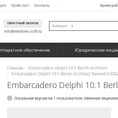
луги
Прайс лист
Контакты
Время рабо
ОБРАТНЫЙ ЗВОНОК
Выберите...
info@windows-soft.ru
ппаратное обеспечение
Юридическим лица
Главная
Embarcadero Delphi 10.1 Berlin Architect
Embarcadero Delphi 10.1 Berlin Architect Named (H
Embarcadero Delphi 10.1 Berl
!
Локальная версия на 1 пользователя. Именная лицензия