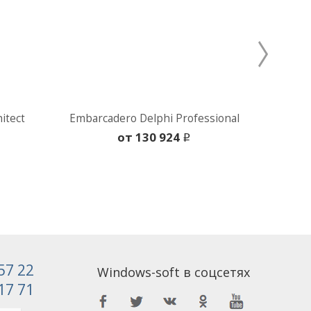
itect
Embarcadero Delphi Professional
oт 130 924
i
 57 22
Windows-soft в соцсетях
 17 71