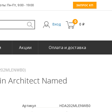
ты: Пн-Пт, 9:00 - 19:00
ЗАПРОС КП
0
Вход
0
i
м
Акции
Оплата и доставка
DA202MLENWB0)
in Architect Named
Артикул
HDA202MLENWB0