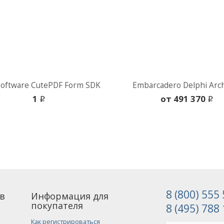
Software CutePDF Form SDK
Embarcadero Delphi Arch
1
oт 491 370
i
i
8 (800) 555
в
Информация для
покупателя
8 (495) 788
Как регистрироваться