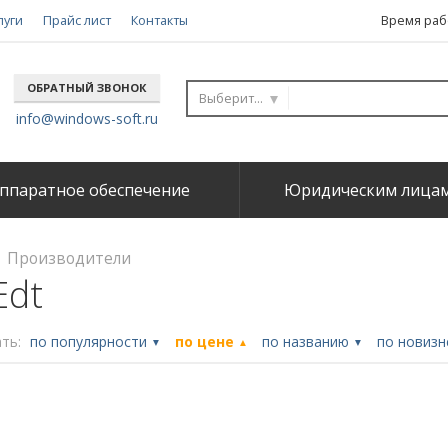
луги
Прайс лист
Контакты
Время рабо
ОБРАТНЫЙ ЗВОНОК
Выберите...
info@windows-soft.ru
ппаратное обеспечение
Юридическим лица
Производители
Edt
ть:
по популярности
по цене
по названию
по новиз
▼
▲
▼