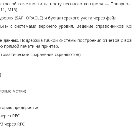
 строгой отчетности на посту весового контроля — Товарно-т
11, М15).
уровня (SAP, ORACLE) и бухгалтерского учета через файл.
ВП» с системами верхнего уровня. Ведение справочников Кон
е данных. Поддержка гибкой системы построения отчетов с во
ю прямой печати на принтер.
втоматическое сохранение скриншотов).
)
ивные метки)
иторию предприятия
 через RFC
/3 через RFC