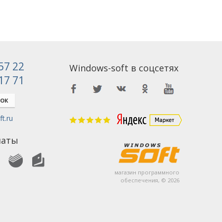
 57 22
Windows-soft в соцсетях
 17 71
НОК
t.ru
латы
магазин программного
обеспечения, © 2026