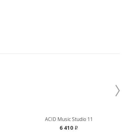
ACID Music Studio 11
Cy
6 410
i