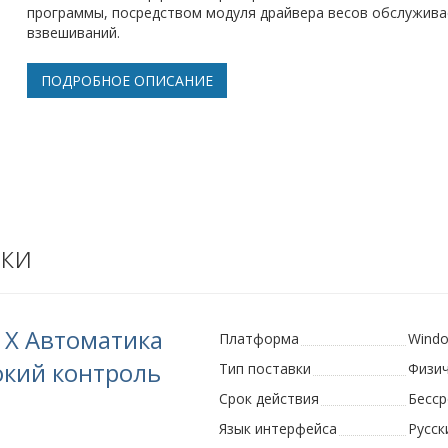
программы, посредством модуля драйвера весов обслуживае
взвешиваний.
ПОДРОБНОЕ ОПИСАНИЕ
ки
 Х Автоматика
Платформа
Wind
сокий контроль
Тип поставки
Физи
Срок действия
Бесс
Язык интерфейса
Русск