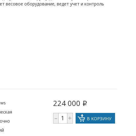
т весовое оборудование, ведет учет и контроль
224 000
ows
i
ческая
–
+
В КОРЗИНУ
рочно
ий