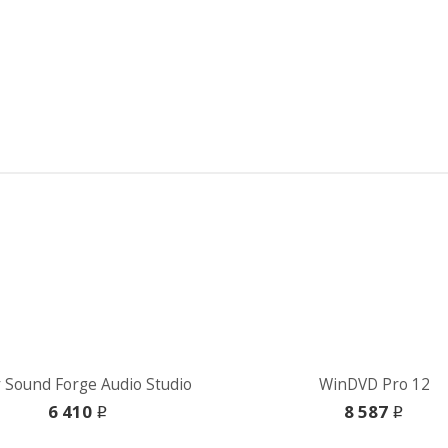
 Sound Forge Audio Studio
WinDVD Pro 12
6 410
8 587
i
i