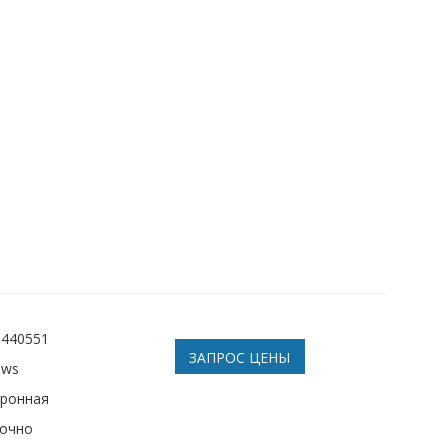
3440551
ЗАПРОС ЦЕНЫ
ows
тронная
рочно