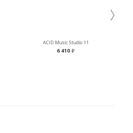
ACID Music Studio 11
Cy
6 410
i