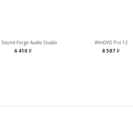
 Sound Forge Audio Studio
WinDVD Pro 12
6 410
8 587
i
i