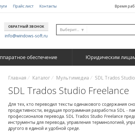
луги
Прайс лист
Контакты
Время рабо
ОБРАТНЫЙ ЗВОНОК
Выберите...
info@windows-soft.ru
ппаратное обеспечение
Юридическим лица
Главная
Каталог
Мультимедиа
SDL Trados Studio
SDL Trados Studio Freelance
Для тех, кто переводил тексты одинакового содержания сн
продуктивности, ведущая программная разработка SDL - па
профессионалов перевода. SDL Trados Studio Freelance пр
инструменты для перевода, управления терминологией, упр
другого в единой и удобной среде.