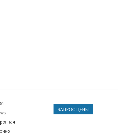
00
ЗАПРОС ЦЕНЫ
ows
тронная
рочно