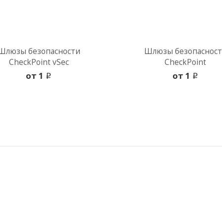
Шлюзы безопасности
Шлюзы безопаснос
CheckPoint vSec
CheckPoint
oт 1
oт 1
i
i