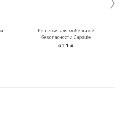
ти
Решения для мобильной
П
безопасности Capsule
без
oт 1
i