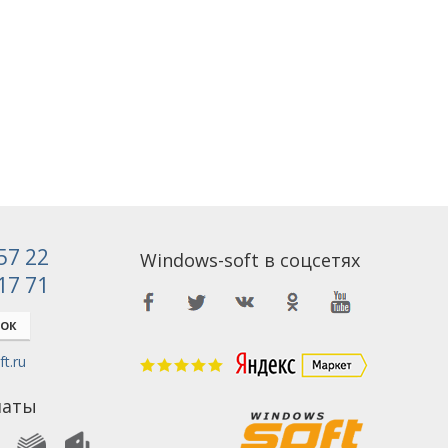
 57 22
Windows-soft в соцсетях
 17 71
НОК
t.ru
латы