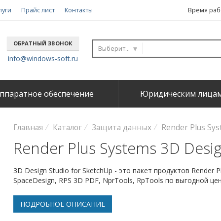
луги
Прайс лист
Контакты
Время рабо
ОБРАТНЫЙ ЗВОНОК
Выберите...
info@windows-soft.ru
ппаратное обеспечение
Юридическим лица
Главная
Каталог
Защита данных
Render Plus Sys
Render Plus Systems 3D Desig
3D Design Studio for SketchUp - это пакет продуктов Render 
SpaceDesign, RPS 3D PDF, NprTools, RpTools по выгодной це
ПОДРОБНОЕ ОПИСАНИЕ