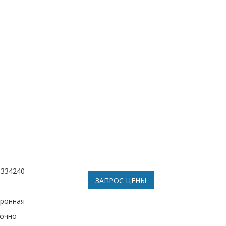
5334240
ЗАПРОС ЦЕНЫ
тронная
рочно