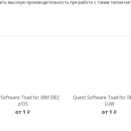
ить высокую производительность при работе с таким типом наг
 Software Toad for IBM DB2
Quest Software Toad for 
z/OS
LUW
oт 1
oт 1
i
i