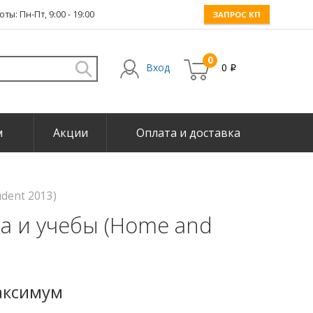
ты: Пн-Пт, 9:00 - 19:00
ЗАПРОС КП
0
Вход
0
i
м
Акции
Оплата и доставка
udent 2013)
ома и учебы (Home and
максимум