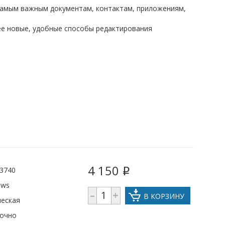
к самым важным документам, контактам, приложениям,
лее новые, удобные способы редактирования
4 150
3740
i
ows
–
+
В КОРЗИНУ
ческая
рочно