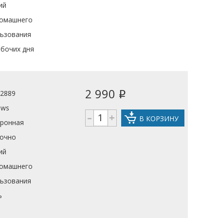
ий
домашнего
льзования
абочих дня
2 990
02889
i
ows
–
+
В КОРЗИНУ
тронная
рочно
ий
домашнего
льзования
ь