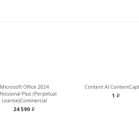
Microsoft Office 2024
Сontent AI ContentCap
fessional Plus (Perpetual
1
i
License)Commercial
24 590
i