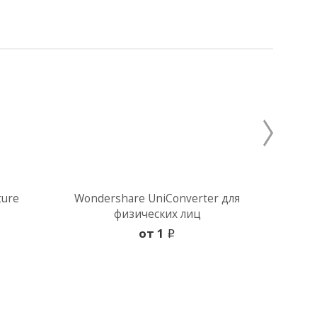
ture
Wondershare UniConverter для
Wonde
физических лиц
oт 1
i