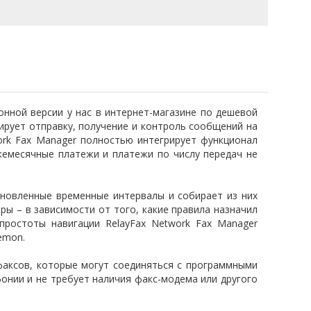
онной версии у нас в интернет-магазине по дешевой
ирует отправку, получение и контроль сообщений на
ork Fax Manager полностью интегрирует функционал
жемесячные платежи и платежи по числу передач не
ановленные временные интервалы и собирает из них
ы – в зависимости от того, какие правила назначил
ростоты навигации RelayFax Network Fax Manager
emon.
 факсов, которые могут соединяться с программными
онии и не требует наличия факс-модема или другого