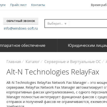
луги
Прайс лист
Контакты
Время рабо
ОБРАТНЫЙ ЗВОНОК
Выберите...
info@windows-soft.ru
ппаратное обеспечение
Юридическим лица
Главная
Каталог
Серверные и Виртуальные ОС
Alt-N Technologies RelayFax
Alt-N Technologies RelayFax Network Fax Manager – это мо
серверами. RelayFax Network Fax Manager автоматизирует о
корпоративных факсах централизованно, с одного персонал
Manager полностью интегрирует функционал факсов с суще
отправок и получений факсов не ограничиваются, ежемесяч
требуются.