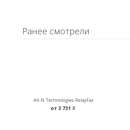
Ранее смотрели
Alt-N Technologies RelayFax
oт 3 731
i