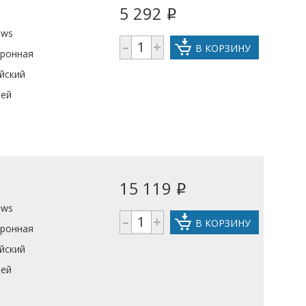
5 292
i
ows
–
+
В КОРЗИНУ
тронная
йский
ней
15 119
i
ows
–
+
В КОРЗИНУ
тронная
йский
ней