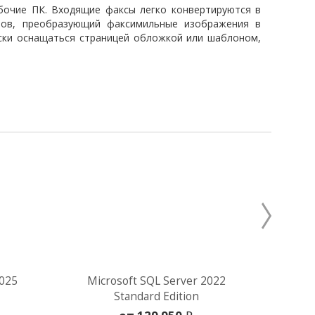
абочие ПК. Входящие факсы легко конвертируются в
лов, преобразующий факсимильные изображения в
ески оснащаться страницей обложкой или шаблоном,
2025
Microsoft SQL Server 2022
Mic
Standard Edition