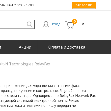
ты: Пн-Пт, 9:00 - 19:00
ЗАПРОС КП
0
Вход
0
i
м
Акции
Оплата и доставка
Alt-N Technologies RelayFax
щное приложение для управления сетевыми факс-
тправку, получение и контроль сообщений на всех
ьного компьютера. Одновременно RelayFax Network Fax
ствующей системой электронной почты. Число
ные платежи и платежи по числу передач не