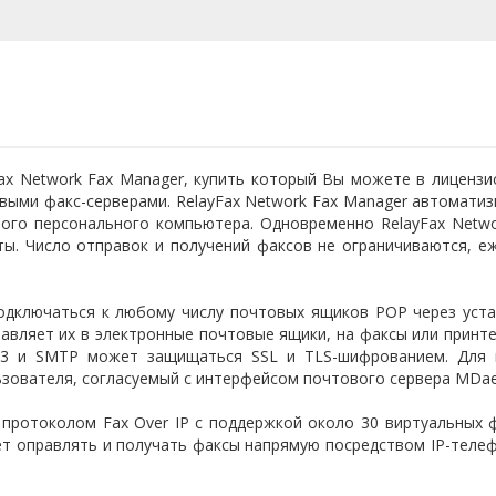
Fax Network Fax Manager, купить который Вы можете в лицензи
выми факс-серверами. RelayFax Network Fax Manager автоматиз
ного персонального компьютера. Одновременно RelayFax Netw
ы. Число отправок и получений факсов не ограничиваются, е
одключаться к любому числу почтовых ящиков POP через уст
ляет их в электронные почтовые ящики, на факсы или принтер
3 и SMTP может защищаться SSL и TLS-шифрованием. Для п
ьзователя, согласуемый с интерфейсом почтового сервера MDa
 протоколом Fax Over IP с поддержкой около 30 виртуальных
яет оправлять и получать факсы напрямую посредством IP-телеф