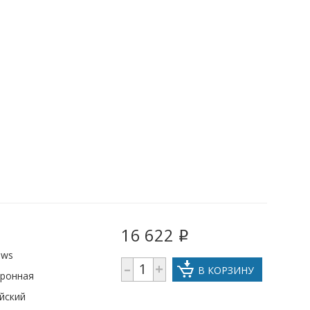
16 622
i
ows
–
+
В КОРЗИНУ
тронная
йский