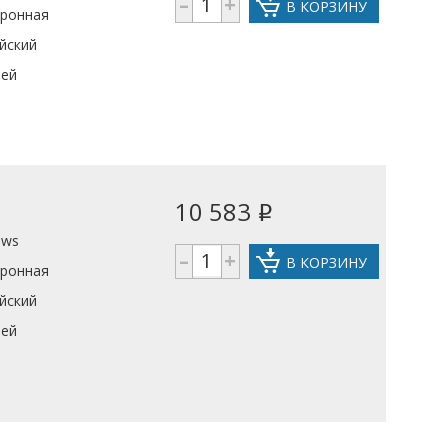
–
+
В КОРЗИНУ
тронная
йский
ней
10 583
i
ows
–
+
В КОРЗИНУ
тронная
йский
ней