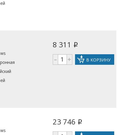
ней
8 311
i
ows
–
+
В КОРЗИНУ
тронная
йский
ней
23 746
i
ows