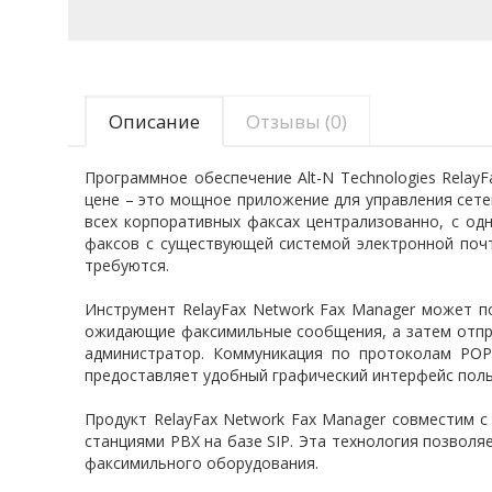
Описание
Отзывы (0)
Программное обеспечение Alt-N Technologies Relay
цене – это мощное приложение для управления сете
всех корпоративных факсах централизованно, с од
факсов с существующей системой электронной почт
требуются.
Инструмент RelayFax Network Fax Manager может п
ожидающие факсимильные сообщения, а затем отправ
администратор. Коммуникация по протоколам POP
предоставляет удобный графический интерфейс пол
Продукт RelayFax Network Fax Manager совместим с
станциями PBX на базе SIP. Эта технология позвол
факсимильного оборудования.