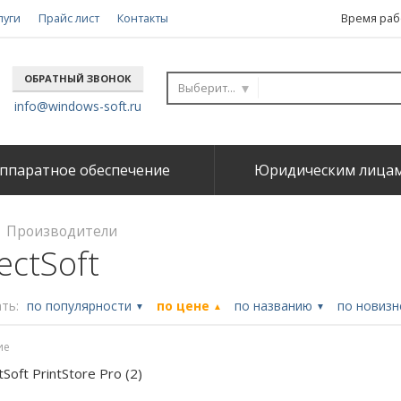
луги
Прайс лист
Контакты
Время рабо
ОБРАТНЫЙ ЗВОНОК
Выберите...
info@windows-soft.ru
ппаратное обеспечение
Юридическим лица
Производители
ectSoft
ть:
по популярности
по цене
по названию
по новиз
▼
▲
▼
ие
Soft PrintStore Pro (2)