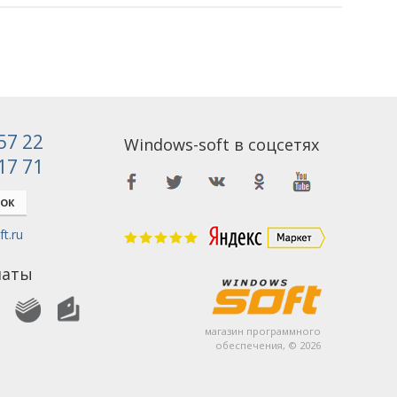
 57 22
Windows-soft в соцсетях
 17 71
НОК
t.ru
латы
магазин программного
обеспечения, © 2026