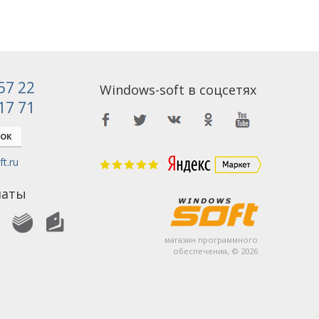
 57 22
Windows-soft в соцсетях
 17 71
НОК
t.ru
латы
магазин программного
обеспечения, © 2026