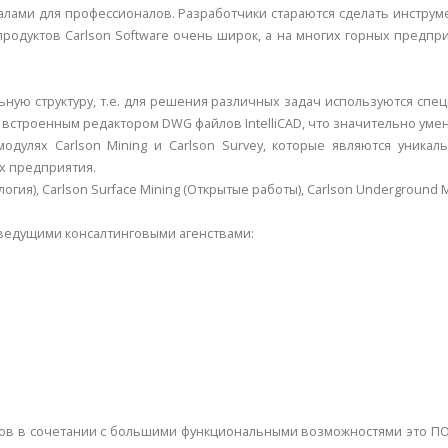
лами для профессионалов. Разработчики стараются сделать инструм
одуктов Carlson Software очень широк, а на многих горных предприят
ную структуру, т.е. для решения различных задач используются спе
 со встроенным редактором DWG файлов IntelliCAD, что значительно ум
дулях Carlson Mining и Carlson Survey, которые являются уника
х предприятия.
ология), Carlson Surface Mining (Открытые работы), Carlson Underground 
 ведущими консалтинговыми агенствами:
ов в сочетании с большими функциональными возможностями это ПО и