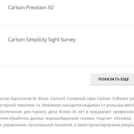
Carlson Precision 3D
Carlson Simplicity Sight Survey
ПОКАЗАТЬ ЕЩЕ
ом Карлсоном (R. Bruce Carlson). Головной офис Carlson Software ра
орной тематики, т.к. Мейсвилл находится недалеко от угольных мест
обеспечения для горного дела более 30 лет и предлагает професс
ния:обработка данных маркшейдерской съемки, подсчет объемов, 
, управление строительной техникой, а также проектирование рекул