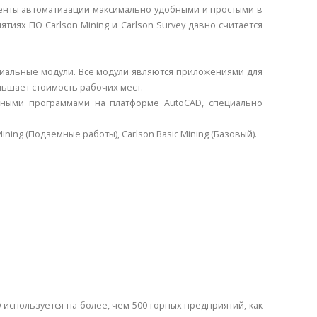
енты автоматизации максимально удобными и простыми в
иях ПО Carlson Mining и Carlson Survey давно считается
циальные модули. Все модули являются приложениями для
еньшает стоимость рабочих мест.
льными программами на платформе AutoCAD, специально
Mining (Подземные работы), Carlson Basic Mining (Базовый).
спользуется на более, чем 500 горных предприятий, как