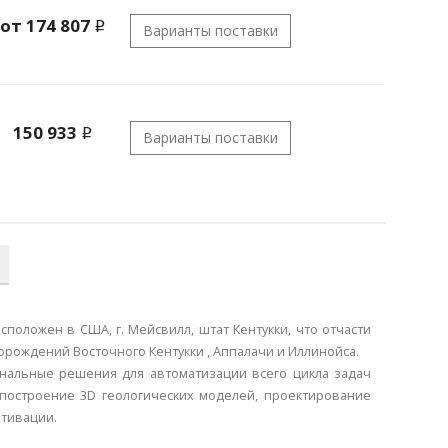
от 174 807
i
Варианты поставки
150 933
i
Варианты поставки
сположен в США, г. Мейсвилл, штат Кентукки, что отчасти
орождений Восточного Кентукки , Аппалачи и Иллинойса.
иональные решения для автоматизации всего цикла задач
построение 3D геологических моделей, проектирование
ьтивации.