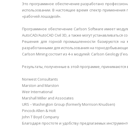
Это программное обеспечение разработано профессиона
использовании. В настоящее время спектр применения пр
«рабочей лошадкой».
Программное обеспечение Carlson Software имеет модуль
AutoCAD/AutoCAD Civil 3D, а также могут устанавливаться
Решения для горной промышленности базируются на мо
разработанными для использования на горнодобывающи
Carlson Mining состоит из 4-х модулей: Carlson Geology (Ге
Результаты, полученные в этой программе, принимаются
Norwest Consultants
Marston and Marston
Weir International
Marshall Miller and Associates
URS – Washington Group (formerly Morrison Knudsen)
Pincock-Allen & Holt
John T Boyd Company
Благодаря простоте и удобству предлагаемых инструмент