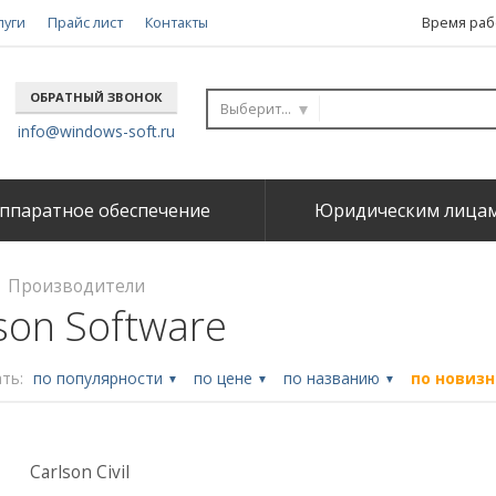
луги
Прайс лист
Контакты
Время рабо
ОБРАТНЫЙ ЗВОНОК
Выберите...
info@windows-soft.ru
ппаратное обеспечение
Юридическим лица
Производители
son Software
ть:
по популярности
по цене
по названию
по новиз
▼
▼
▼
Carlson Civil