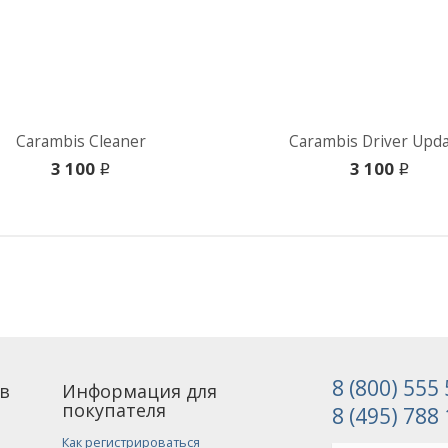
Carambis Cleaner
Carambis Driver Upda
3 100
3 100
i
i
8 (800) 555
в
Информация для
покупателя
8 (495) 788
Как регистрироваться