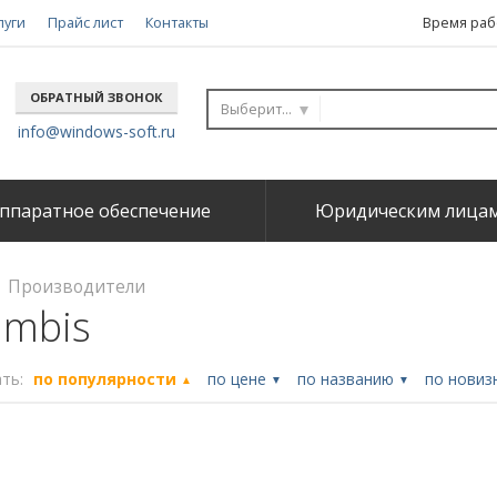
луги
Прайс лист
Контакты
Время рабо
ОБРАТНЫЙ ЗВОНОК
Выберите...
info@windows-soft.ru
ппаратное обеспечение
Юридическим лица
Производители
ambis
ть:
по популярности
по цене
по названию
по новиз
▲
▼
▼