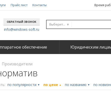
луги
Прайс лист
Контакты
Время рабо
ОБРАТНЫЙ ЗВОНОК
Выберите...
info@windows-soft.ru
ппаратное обеспечение
Юридическим лица
Производители
норматив
ть:
по популярности
по цене
по названию
по новиз
▼
▲
▼