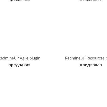
RedmineUP Agile plugin
RedmineUP Resources p
предзаказ
предзаказ