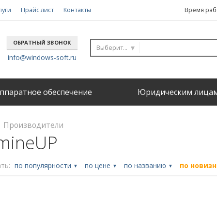
луги
Прайс лист
Контакты
Время рабо
ОБРАТНЫЙ ЗВОНОК
Выберите...
info@windows-soft.ru
ппаратное обеспечение
Юридическим лица
Производители
mineUP
ть:
по популярности
по цене
по названию
по новиз
▼
▼
▼