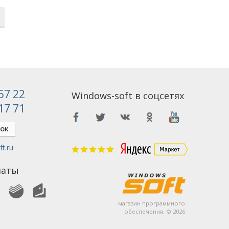
 57 22
Windows-soft в соцсетях
 17 71
НОК
t.ru
латы
магазин программного
обеспечения, © 2026