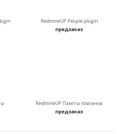
lugin
RedmineUP People plugin
предзаказ
ты
RedmineUP Пакеты плагинов
предзаказ