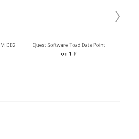
IBM DB2
Quest Software Toad Data Point
Quest
oт 1
i