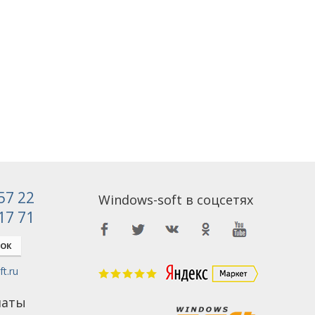
 57 22
Windows-soft в соцсетях
 17 71
НОК
t.ru
латы