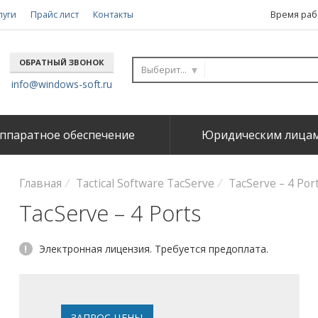
луги
Прайс лист
Контакты
Время рабо
ОБРАТНЫЙ ЗВОНОК
Выберите...
info@windows-soft.ru
ппаратное обеспечение
Юридическим лица
Главная
Tactical Software TacServe
TacServe – 4 Por
TacServe – 4 Ports
!
Электронная лицензия. Требуется предоплата.
ЗАПРОС ЦЕНЫ