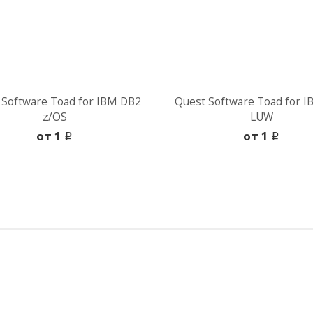
 Software Toad for IBM DB2
Quest Software Toad for 
z/OS
LUW
oт 1
oт 1
i
i