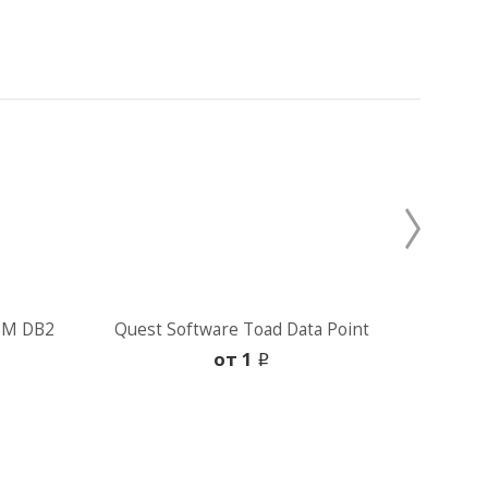
IBM DB2
Quest Software Toad Data Point
Quest
oт 1
i