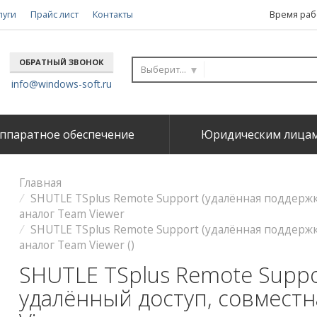
луги
Прайс лист
Контакты
Время рабо
ОБРАТНЫЙ ЗВОНОК
Выберите...
info@windows-soft.ru
ппаратное обеспечение
Юридическим лица
Главная
SHUTLE TSplus Remote Support (удалённая поддержк
аналог Team Viewer
SHUTLE TSplus Remote Support (удалённая поддержк
аналог Team Viewer ()
SHUTLE TSplus Remote Suppo
удалённый доступ, совместн