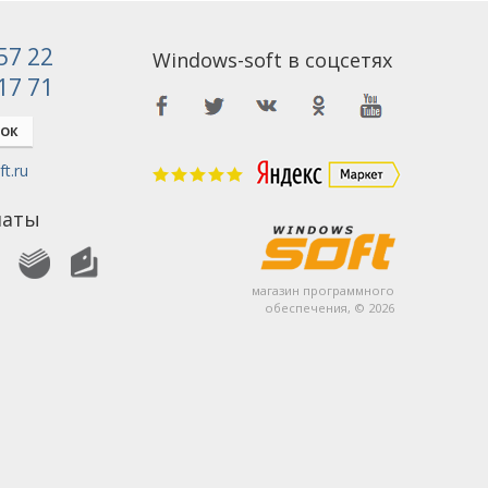
 57 22
Windows-soft в соцсетях
 17 71
НОК
t.ru
латы
магазин программного
обеспечения, © 2026