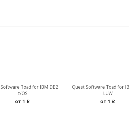
 Software Toad for IBM DB2
Quest Software Toad for 
z/OS
LUW
oт 1
oт 1
i
i