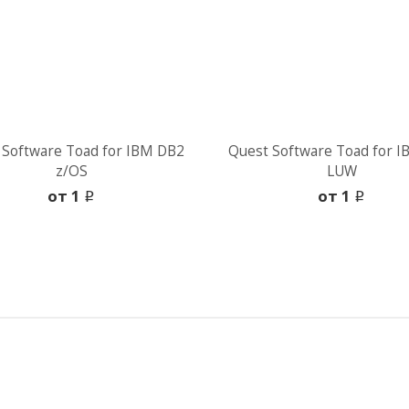
 Software Toad for IBM DB2
Quest Software Toad for 
z/OS
LUW
oт 1
oт 1
i
i