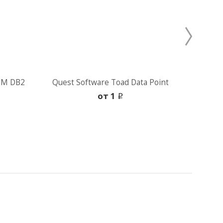
IBM DB2
Quest Software Toad Data Point
Quest
oт 1
i