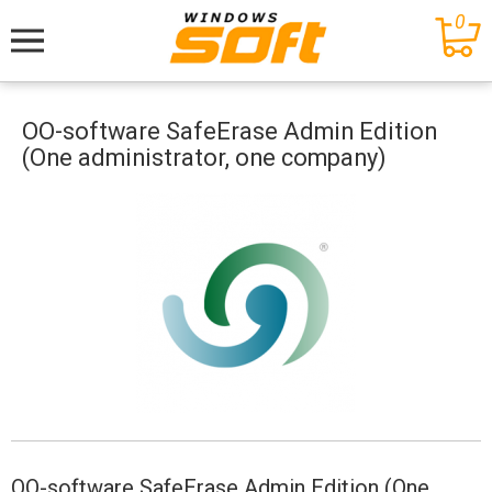
0
Меню
OO-software SafeErase Admin Edition
(One administrator, one company)
OO-software SafeErase Admin Edition (One