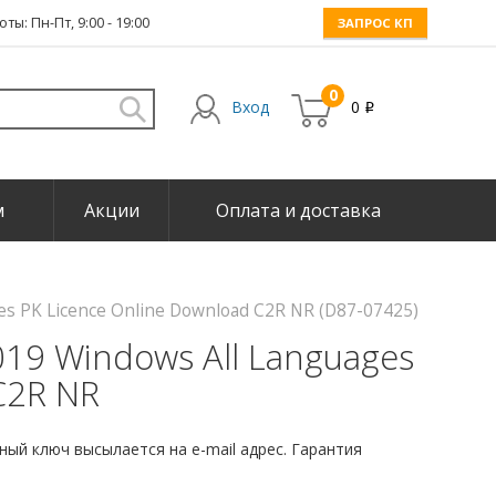
ты: Пн-Пт, 9:00 - 19:00
ЗАПРОС КП
0
Вход
0
i
м
Акции
Оплата и доставка
ges PK Licence Online Download C2R NR (D87-07425)
2019 Windows All Languages
C2R NR
ый ключ высылается на e-mail адрес. Гарантия