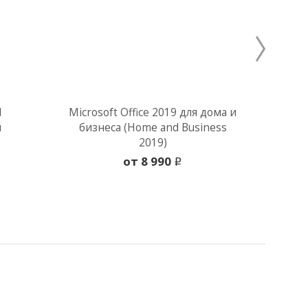
1
Microsoft Office 2019 для дома и
Micros
й
бизнеса (Home and Business
учебы
2019)
oт 8 990
i