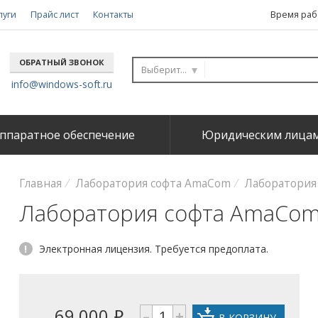
луги
Прайс лист
Контакты
Время рабо
ОБРАТНЫЙ ЗВОНОК
Выберите...
info@windows-soft.ru
ппаратное обеспечение
Юридическим лица
Главная
Лаборатория софта AmaCom
Лаборатория 
Лаборатория софта AmaCo
!
Электронная лицензия. Требуется предоплата.
69 000
–
+
i
В КОРЗИНУ