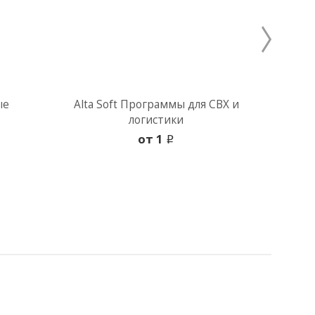
ые
Alta Soft Программы для СВХ и
Al
логистики
oт 1
i