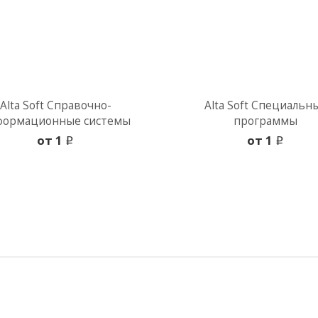
Alta Soft Справочно-
Alta Soft Специальн
формационные системы
программы
oт 1
oт 1
i
i