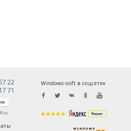
 57 22
Windows-soft в соцсетях
 17 71
НОК
t.ru
латы