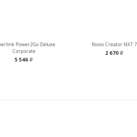
berlink Power2Go Deluxe
Roxio Creator NXT 7
Corporate
2 670
i
5 546
i