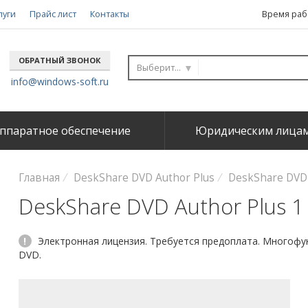
луги
Прайс лист
Контакты
Время рабо
ОБРАТНЫЙ ЗВОНОК
Выберите...
info@windows-soft.ru
ппаратное обеспечение
Юридическим лица
Главная
DeskShare DVD Author Plus
DeskShare DVD 
DeskShare DVD Author Plus 1 
!
Электронная лицензия. Требуется предоплата. Многофу
DVD.