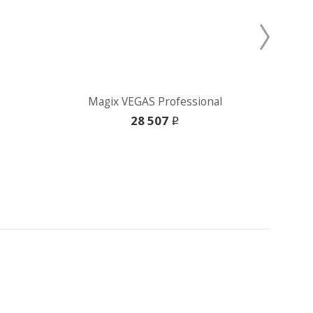
Magix VEGAS Professional
Magi
28 507
i