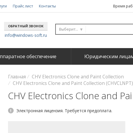
луги
Прайс лист
Контакты
Время рабо
ОБРАТНЫЙ ЗВОНОК
Выберите...
info@windows-soft.ru
ппаратное обеспечение
Юридическим лица
Главная
CHV Electronics Clone and Paint Collection
CHV Electronics Clone and Paint Collection (CHVCLNPT)
CHV Electronics Clone and Pai
!
Электронная лицензия. Требуется предоплата.