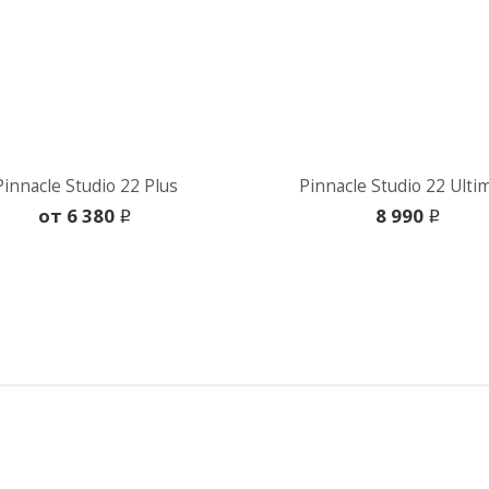
Pinnacle Studio 22 Plus
Pinnacle Studio 22 Ulti
oт 6 380
8 990
i
i