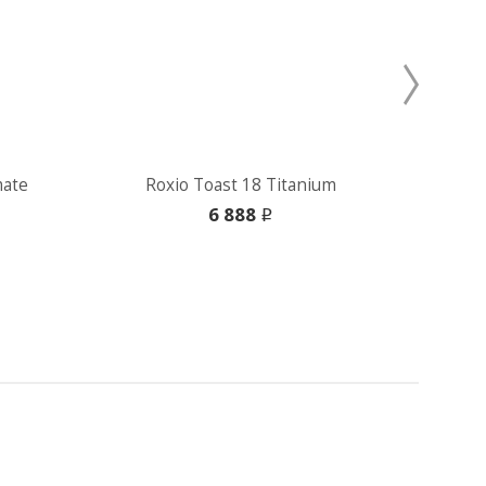
mate
Roxio Toast 18 Titanium
Cyb
6 888
i