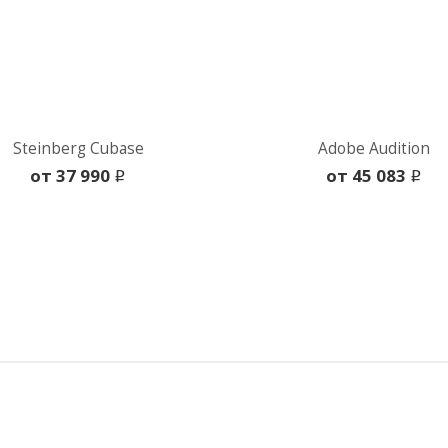
Steinberg Cubase
Adobe Audition
oт 37 990
oт 45 083
i
i