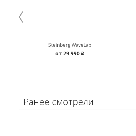
Steinberg WaveLab
oт 29 990
i
Ранее смотрели