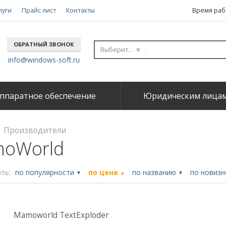
луги
Прайс лист
Контакты
Время рабо
ОБРАТНЫЙ ЗВОНОК
Выберите...
info@windows-soft.ru
ппаратное обеспечение
Юридическим лица
Производители
oWorld
ть:
по популярности
по цене
по названию
по новиз
▼
▲
▼
Mamoworld TextExploder