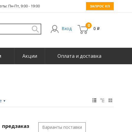
ты: Пн-Пт, 9:00 - 19:00
ЗАПРОС КП
0
Вход
0
i
м
Акции
Оплата и доставка
не
▼
предзаказ
Варианты поставки