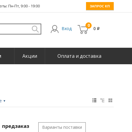
ты: Пн-Пт, 9:00 - 19:00
ЗАПРОС КП
0
Вход
0
i
м
Акции
Оплата и доставка
не
▼
предзаказ
Варианты поставки