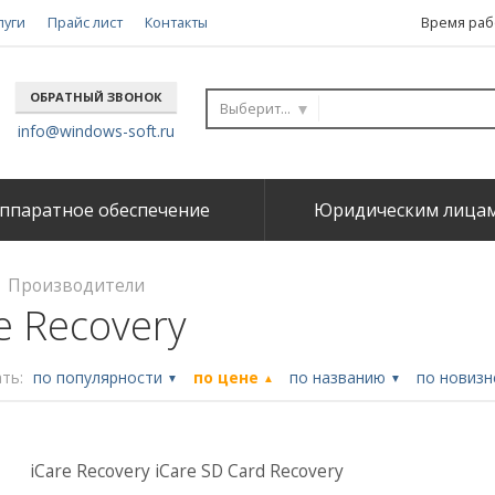
луги
Прайс лист
Контакты
Время рабо
ОБРАТНЫЙ ЗВОНОК
Выберите...
info@windows-soft.ru
ппаратное обеспечение
Юридическим лица
Производители
e Recovery
ть:
по популярности
по цене
по названию
по новиз
▼
▲
▼
iCare Recovery iCare SD Card Recovery