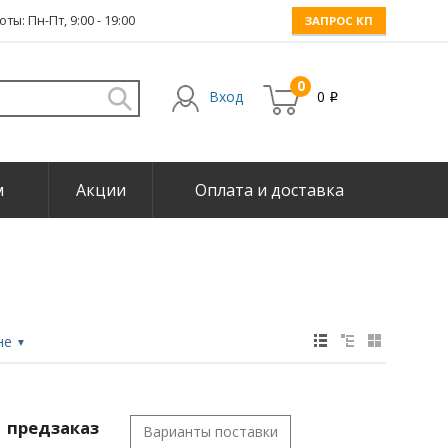
ты: Пн-Пт, 9:00 - 19:00
ЗАПРОС КП
0
Вход
0
i
м
Акции
Оплата и доставка
не
▼
предзаказ
Варианты поставки