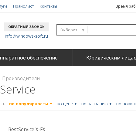
луги
Прайс лист
Контакты
Время рабо
ОБРАТНЫЙ ЗВОНОК
Выберите...
info@windows-soft.ru
ппаратное обеспечение
Юридическим лица
Производители
Service
ть:
по популярности
по цене
по названию
по новиз
▼
▼
▼
BestService X-FX