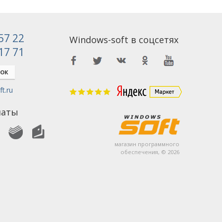
 57 22
Windows-soft в соцсетях
 17 71
НОК
t.ru
латы
магазин программного
обеспечения, © 2026