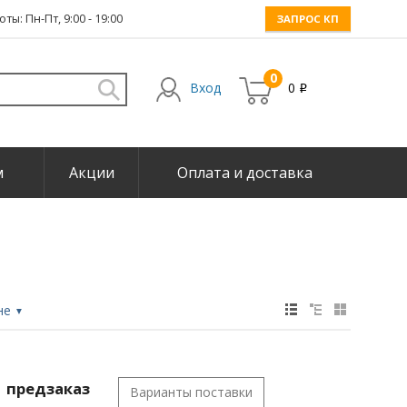
ты: Пн-Пт, 9:00 - 19:00
ЗАПРОС КП
0
Вход
0
i
м
Акции
Оплата и доставка
не
▼
предзаказ
Варианты поставки