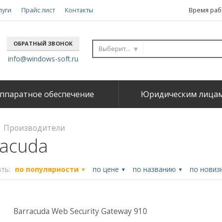
луги
Прайс лист
Контакты
Время рабо
ОБРАТНЫЙ ЗВОНОК
Выберите...
info@windows-soft.ru
ппаратное обеспечение
Юридическим лица
Производители
racuda
ть:
по популярности
по цене
по названию
по новиз
▼
▼
▼
Barracuda Web Security Gateway 910