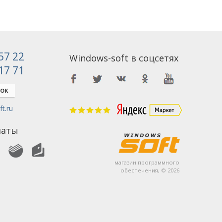
 57 22
Windows-soft в соцсетях
 17 71
НОК
t.ru
латы
магазин программного
обеспечения, © 2026