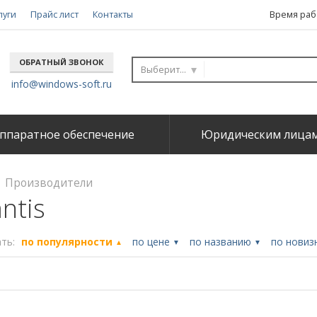
луги
Прайс лист
Контакты
Время рабо
ОБРАТНЫЙ ЗВОНОК
Выберите...
info@windows-soft.ru
ппаратное обеспечение
Юридическим лица
Производители
antis
ть:
по популярности
по цене
по названию
по новиз
▲
▼
▼